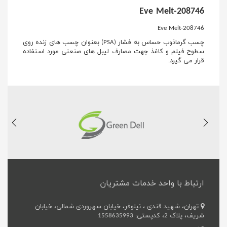
Eve Melt-208746
Eve Melt-208746
چسب گرماذوب حساس به فشار (PSA) بعنوان چسب های زنده روی
سطوح فیلم و کاغذ جهت مصارف لیبل های صنعتی مورد استفاده
قرار می گیرد.
ارتباط با واحد خدمات مشتریان
تهران، شهید قندی ، نیلوفر، خیابان سهروردی شمالی، خیابان
شریف، پلاک 2، کدپستی: 1558635993